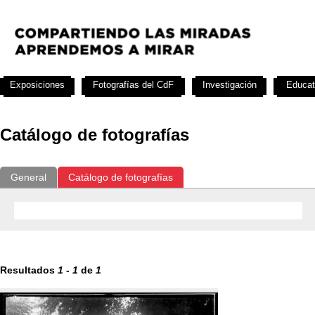
Exposiciones
Fotografías del CdF
Investigación
Educat
Catálogo de fotografías
General
Catálogo de fotografías
Resultados
1
-
1
de
1