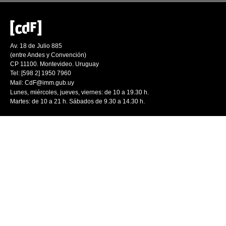
Av. 18 de Julio 885
(entre Andes y Convención)
CP 11100. Montevideo. Uruguay
Tel: [598 2] 1950 7960
Mail:
CdF@imm.gub.uy
Lunes, miércoles, jueves, viernes: de 10 a 19.30 h.
Martes: de 10 a 21 h. Sábados de 9.30 a 14.30 h.