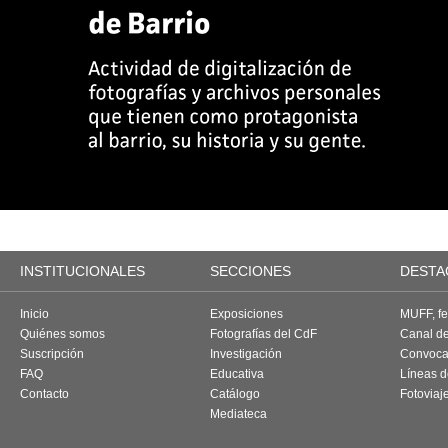
INSTITUCIONALES
SECCIONES
DESTA
Inicio
Exposiciones
MUFF, fes
Quiénes somos
Fotografías del CdF
Canal d
Suscripción
Investigación
Convoca
FAQ
Educativa
Líneas d
Contacto
Catálogo
Fotoviaj
Mediateca