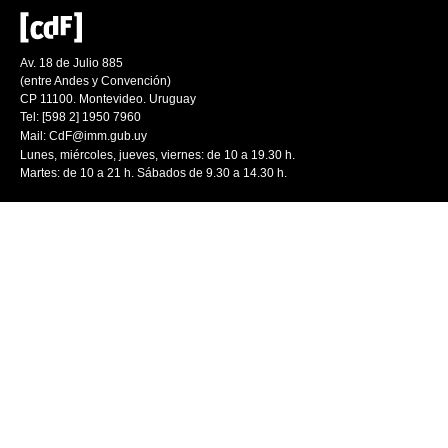
Av. 18 de Julio 885
(entre Andes y Convención)
CP 11100. Montevideo. Uruguay
Tel: [598 2] 1950 7960
Mail:
CdF@imm.gub.uy
Lunes, miércoles, jueves, viernes: de 10 a 19.30 h.
Martes: de 10 a 21 h. Sábados de 9.30 a 14.30 h.