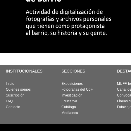
INSTITUCIONALES
SECCIONES
DESTA
Inicio
Exposiciones
MUFF, fes
Quiénes somos
Fotografías del CdF
Canal d
Suscripción
Investigación
Convoca
FAQ
Educativa
Líneas d
Contacto
Catálogo
Fotoviaj
Mediateca