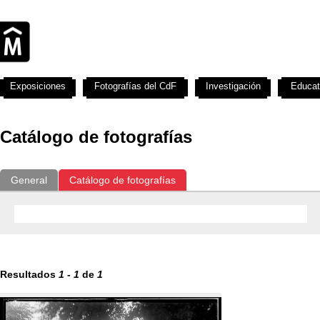
Exposiciones
Fotografías del CdF
Investigación
Educat
Catálogo de fotografías
General
Catálogo de fotografías
Resultados
1
-
1
de
1