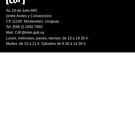
Av. 18 de Julio 885
(entre Andes y Convención)
CP 11100. Montevideo. Uruguay
Tel: [598 2] 1950 7960
Mail:
CdF@imm.gub.uy
Lunes, miércoles, jueves, viernes: de 10 a 19.30 h.
Martes: de 10 a 21 h. Sábados de 9.30 a 14.30 h.