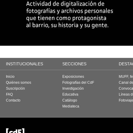
INSTITUCIONALES
SECCIONES
DESTA
Inicio
Exposiciones
MUFF, fes
Quiénes somos
Fotografías del CdF
Canal d
Suscripción
Investigación
Convoca
FAQ
Educativa
Líneas d
Contacto
Catálogo
Fotoviaj
Mediateca