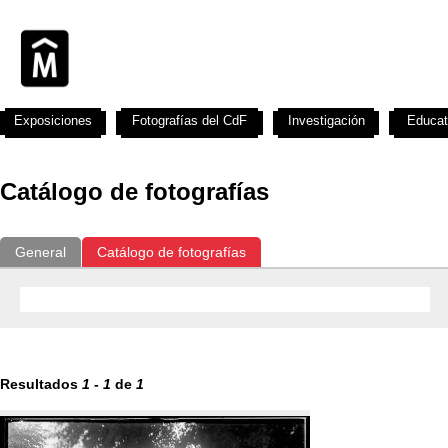
Exposiciones
Fotografías del CdF
Investigación
Educat
Catálogo de fotografías
General
Catálogo de fotografías
Resultados
1
-
1
de
1