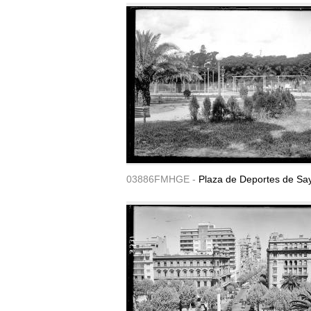
03886FMHGE -
Plaza de Deportes de Sa