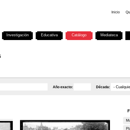
Inicio
Qu
Investigación
Educativa
Catálogo
Mediateca
s
Año exacto:
Década:
F
Mu
Pl