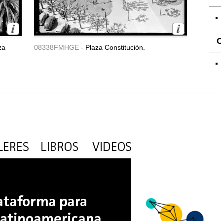
za
08338FMHGE -
Plaza Constitución.