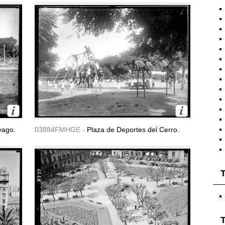
yago.
03884FMHGE -
Plaza de Deportes del Cerro.
T
T