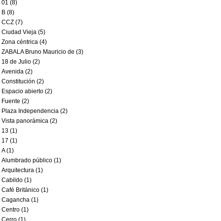
01 (8)
B (8)
CCZ (7)
Ciudad Vieja (5)
Zona céntrica (4)
ZABALA Bruno Mauricio de (3)
18 de Julio (2)
Avenida (2)
Constitución (2)
Espacio abierto (2)
Fuente (2)
Plaza Independencia (2)
Vista panorámica (2)
13 (1)
17 (1)
A (1)
Alumbrado público (1)
Arquitectura (1)
Cabildo (1)
Café Británico (1)
Cagancha (1)
Centro (1)
Cerro (1)