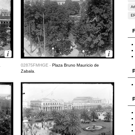
Ar
E
F
a
02875FMHGE -
Plaza Bruno Mauricio de
Zabala.
P