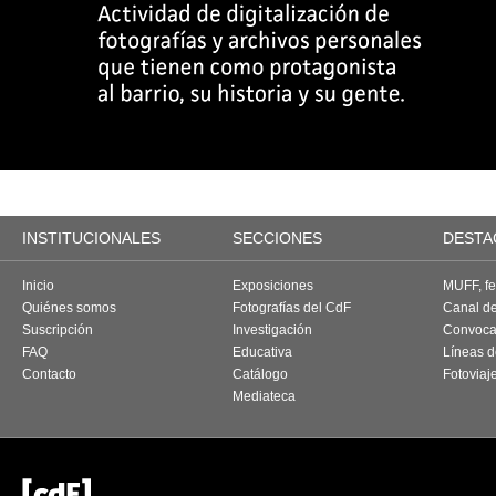
INSTITUCIONALES
SECCIONES
DESTA
Inicio
Exposiciones
MUFF, fes
Quiénes somos
Fotografías del CdF
Canal d
Suscripción
Investigación
Convoca
FAQ
Educativa
Líneas d
Contacto
Catálogo
Fotoviaj
Mediateca