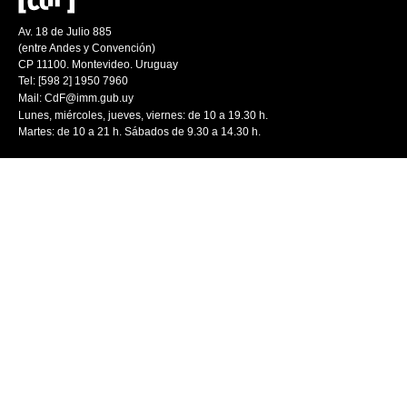
Av. 18 de Julio 885
(entre Andes y Convención)
CP 11100. Montevideo. Uruguay
Tel: [598 2] 1950 7960
Mail:
CdF@imm.gub.uy
Lunes, miércoles, jueves, viernes: de 10 a 19.30 h.
Martes: de 10 a 21 h. Sábados de 9.30 a 14.30 h.