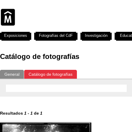
Exposiciones
Fotografías del CdF
Investigación
Educat
Catálogo de fotografías
General
Catálogo de fotografías
Resultados
1
-
1
de
1