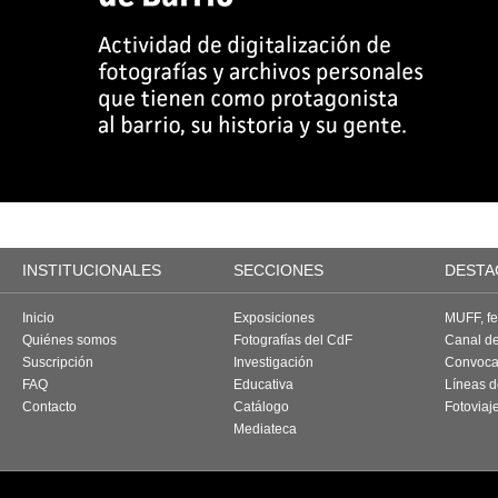
INSTITUCIONALES
SECCIONES
DESTA
Inicio
Exposiciones
MUFF, fes
Quiénes somos
Fotografías del CdF
Canal d
Suscripción
Investigación
Convoca
FAQ
Educativa
Líneas d
Contacto
Catálogo
Fotoviaj
Mediateca