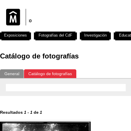
Exposiciones
Fotografías del CdF
Investigación
Educat
Catálogo de fotografías
General
Catálogo de fotografías
Resultados
1
-
1
de
1