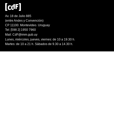
Av. 18 de Julio 885
(entre Andes y Convención)
CP 11100. Montevideo. Uruguay
Tel: [598 2] 1950 7960
Mail:
CdF@imm.gub.uy
Lunes, miércoles, jueves, viernes: de 10 a 19.30 h.
Martes: de 10 a 21 h. Sábados de 9.30 a 14.30 h.