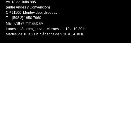
Av. 18 de Julio 885
(entre Andes y Convención)
CP 11100. Montevideo. Uruguay
Tel: [598 2] 1950 7960
Mail:
CdF@imm.gub.uy
Lunes, miércoles, jueves, viernes: de 10 a 19.30 h.
Martes: de 10 a 21 h. Sábados de 9.30 a 14.30 h.