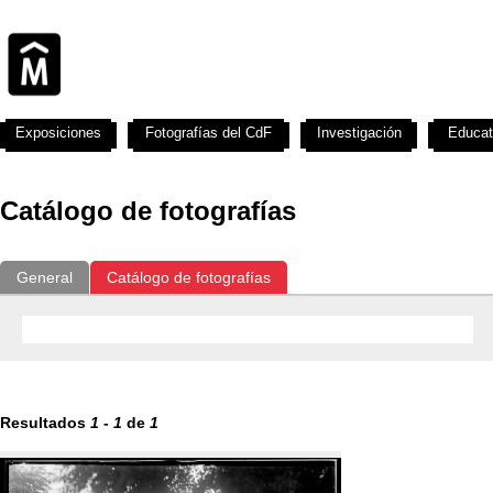
Exposiciones
Fotografías del CdF
Investigación
Educat
Catálogo de fotografías
General
Catálogo de fotografías
Resultados
1
-
1
de
1