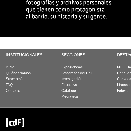
INSTITUCIONALES
SECCIONES
DESTA
Inicio
Exposiciones
MUFF, fes
Quiénes somos
Fotografías del CdF
Canal d
Suscripción
Investigación
Convoca
FAQ
Educativa
Líneas d
Contacto
Catálogo
Fotoviaj
Mediateca