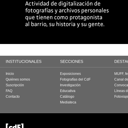
INSTITUCIONALES
SECCIONES
DESTA
Inicio
Exposiciones
MUFF, fes
Quiénes somos
Fotografías del CdF
Canal d
Suscripción
Investigación
Convoca
FAQ
Educativa
Líneas d
Contacto
Catálogo
Fotoviaj
Mediateca