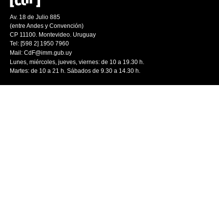
Av. 18 de Julio 885
(entre Andes y Convención)
CP 11100. Montevideo. Uruguay
Tel: [598 2] 1950 7960
Mail:
CdF@imm.gub.uy
Lunes, miércoles, jueves, viernes: de 10 a 19.30 h.
Martes: de 10 a 21 h. Sábados de 9.30 a 14.30 h.