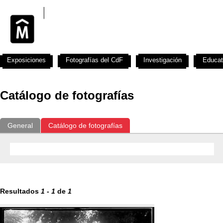
Exposiciones
Fotografías del CdF
Investigación
Educat
Catálogo de fotografías
General
Catálogo de fotografías
Resultados
1
-
1
de
1