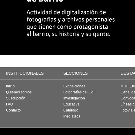
INSTITUCIONALES
SECCIONES
DESTA
Inicio
Exposiciones
MUFF, fes
Quiénes somos
Fotografías del CdF
Canal d
Suscripción
Investigación
Convoca
FAQ
Educativa
Líneas d
Contacto
Catálogo
Fotoviaj
Mediateca