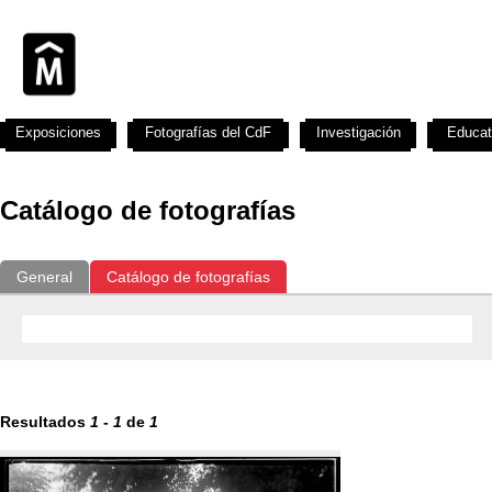
Exposiciones
Fotografías del CdF
Investigación
Educat
Catálogo de fotografías
General
Catálogo de fotografías
Resultados
1
-
1
de
1