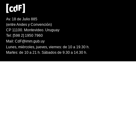
Av. 18 de Julio 885
(entre Andes y Convención)
CP 11100. Montevideo. Uruguay
Tel: [598 2] 1950 7960
Mail:
CdF@imm.gub.uy
Lunes, miércoles, jueves, viernes: de 10 a 19.30 h.
Martes: de 10 a 21 h. Sábados de 9.30 a 14.30 h.