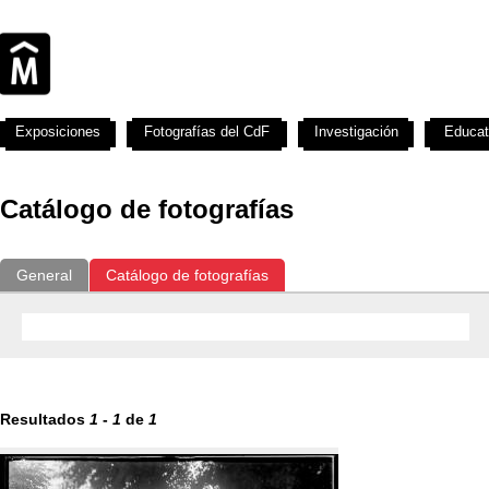
Exposiciones
Fotografías del CdF
Investigación
Educat
Catálogo de fotografías
General
Catálogo de fotografías
Resultados
1
-
1
de
1