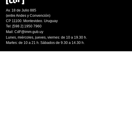
Av. 18 de Julio 885
(entre Andes y Convención)
CP 11100. Montevideo. Uruguay
Tel: [598 2] 1950 7960
Mail:
CdF@imm.gub.uy
Lunes, miércoles, jueves, viernes: de 10 a 19.30 h.
Martes: de 10 a 21 h. Sábados de 9.30 a 14.30 h.