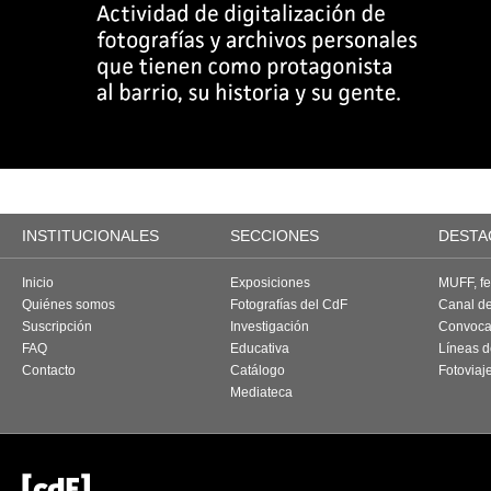
INSTITUCIONALES
SECCIONES
DESTA
Inicio
Exposiciones
MUFF, fes
Quiénes somos
Fotografías del CdF
Canal d
Suscripción
Investigación
Convoca
FAQ
Educativa
Líneas d
Contacto
Catálogo
Fotoviaj
Mediateca