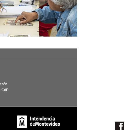
Razón
e CdF