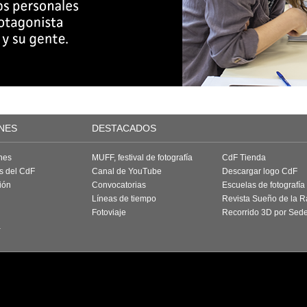
NES
DESTACADOS
nes
MUFF, festival de fotografía
CdF Tienda
as del CdF
Canal de YouTube
Descargar logo CdF
ión
Convocatorias
Escuelas de fotografía
Líneas de tiempo
Revista Sueño de la 
Fotoviaje
Recorrido 3D por Sed
a