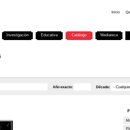
Inicio
Qu
Investigación
Educativa
Catálogo
Mediateca
s
Año exacto:
Década:
F
Mu
Pl