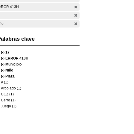
RROR 413H
ño
alabras clave
(-)
17
(-)
ERROR 413H
(-)
Municipio
(-)
Niño
(-)
Plaza
A (1)
Arbolado (1)
CCZ (1)
Cerro (1)
Juego (1)