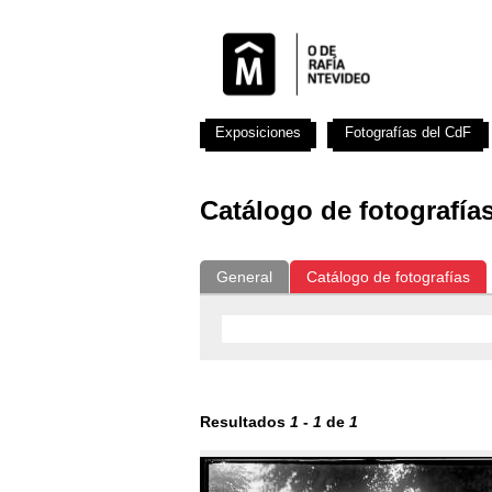
Exposiciones
Fotografías del CdF
Catálogo de fotografía
General
Catálogo de fotografías
Resultados
1
-
1
de
1