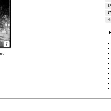
E
17
Ni
P
rro.