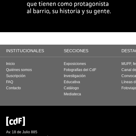
INSTITUCIONALES
SECCIONES
DESTA
Inicio
Exposiciones
MUFF, fes
Quiénes somos
Fotografías del CdF
Canal d
Suscripción
Investigación
Convoca
FAQ
Educativa
Líneas d
Contacto
Catálogo
Fotoviaj
Mediateca
Av. 18 de Julio 885