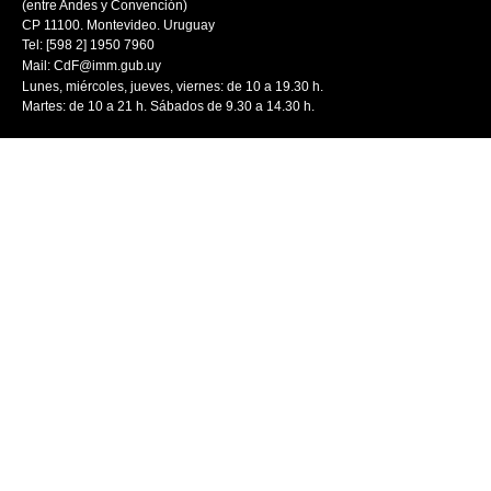
(entre Andes y Convención)
CP 11100. Montevideo. Uruguay
Tel: [598 2] 1950 7960
Mail:
CdF@imm.gub.uy
Lunes, miércoles, jueves, viernes: de 10 a 19.30 h.
Martes: de 10 a 21 h. Sábados de 9.30 a 14.30 h.