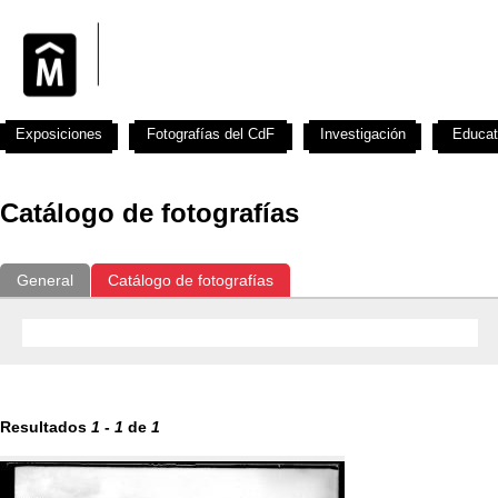
Exposiciones
Fotografías del CdF
Investigación
Educat
Catálogo de fotografías
General
Catálogo de fotografías
Resultados
1
-
1
de
1