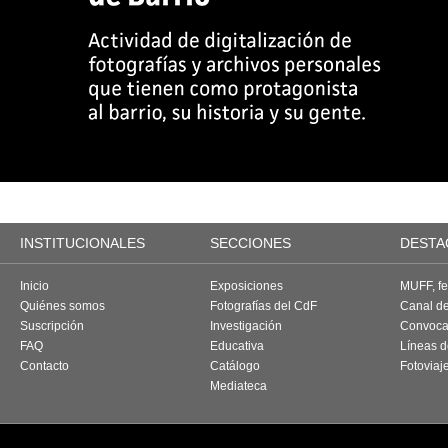
INSTITUCIONALES
SECCIONES
DESTA
Inicio
Exposiciones
MUFF, fes
Quiénes somos
Fotografías del CdF
Canal d
Suscripción
Investigación
Convoca
FAQ
Educativa
Líneas d
Contacto
Catálogo
Fotoviaj
Mediateca