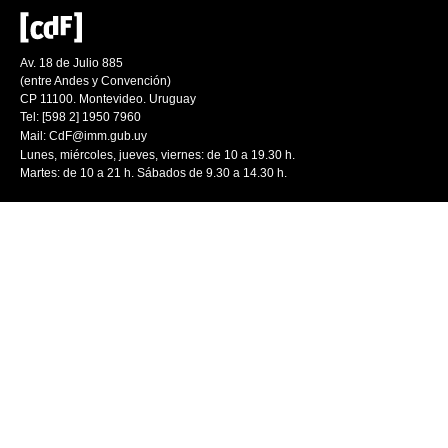
Av. 18 de Julio 885
(entre Andes y Convención)
CP 11100. Montevideo. Uruguay
Tel: [598 2] 1950 7960
Mail:
CdF@imm.gub.uy
Lunes, miércoles, jueves, viernes: de 10 a 19.30 h.
Martes: de 10 a 21 h. Sábados de 9.30 a 14.30 h.