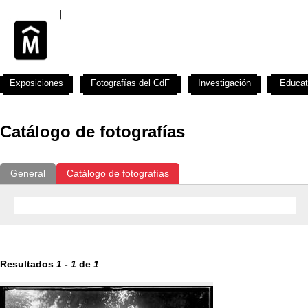
Exposiciones
Fotografías del CdF
Investigación
Educat
Catálogo de fotografías
General
Catálogo de fotografías
Resultados
1
-
1
de
1