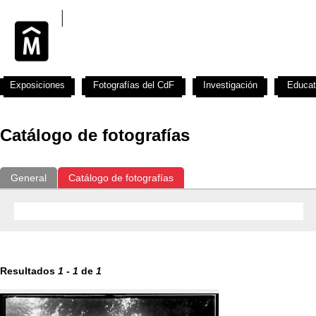
Exposiciones
Fotografías del CdF
Investigación
Educat
Catálogo de fotografías
General
Catálogo de fotografías
Resultados
1
-
1
de
1