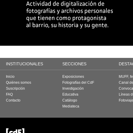
INSTITUCIONALES
SECCIONES
DESTA
Inicio
Exposiciones
MUFF, fes
Quiénes somos
Fotografías del CdF
Canal d
Suscripción
Investigación
Convoca
FAQ
Educativa
Líneas d
Contacto
Catálogo
Fotoviaj
Mediateca