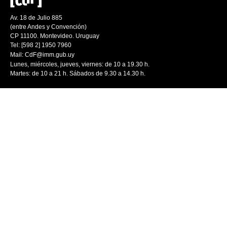
Av. 18 de Julio 885
(entre Andes y Convención)
CP 11100. Montevideo. Uruguay
Tel: [598 2] 1950 7960
Mail:
CdF@imm.gub.uy
Lunes, miércoles, jueves, viernes: de 10 a 19.30 h.
Martes: de 10 a 21 h. Sábados de 9.30 a 14.30 h.