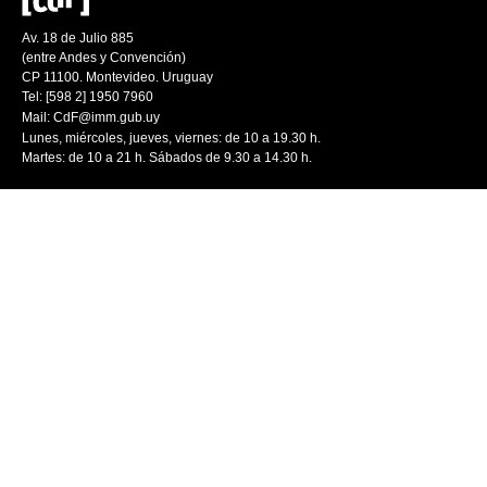
Av. 18 de Julio 885
(entre Andes y Convención)
CP 11100. Montevideo. Uruguay
Tel: [598 2] 1950 7960
Mail:
CdF@imm.gub.uy
Lunes, miércoles, jueves, viernes: de 10 a 19.30 h.
Martes: de 10 a 21 h. Sábados de 9.30 a 14.30 h.