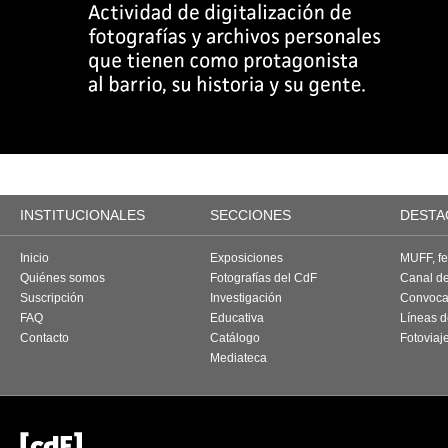
INSTITUCIONALES
SECCIONES
DESTA
Inicio
Exposiciones
MUFF, fes
Quiénes somos
Fotografías del CdF
Canal d
Suscripción
Investigación
Convoca
FAQ
Educativa
Líneas d
Contacto
Catálogo
Fotoviaj
Mediateca