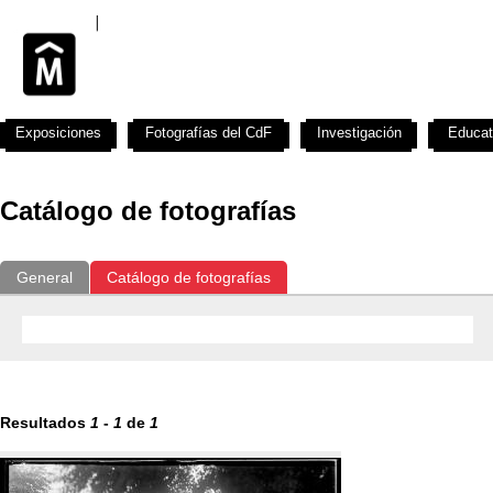
Exposiciones
Fotografías del CdF
Investigación
Educat
Catálogo de fotografías
General
Catálogo de fotografías
Resultados
1
-
1
de
1