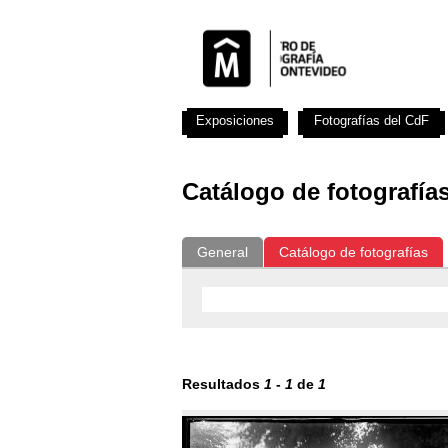
Exposiciones
Fotografías del CdF
Catálogo de fotografía
General
Catálogo de fotografías
Resultados
1
-
1
de
1