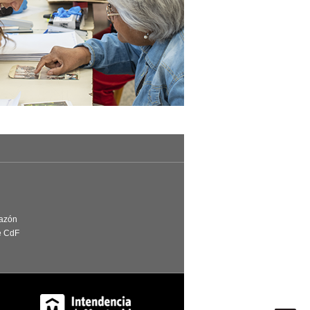
Razón
e CdF