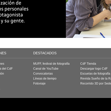
NES
DESTACADOS
nes
MUFF, festival de fotografía
CdF Tienda
as del CdF
Canal de YouTube
Descargar logo CdF
ión
Convocatorias
Escuelas de fotografía
Líneas de tiempo
Revista Sueño de la 
Fotoviaje
Recorrido 3D por Sed
a