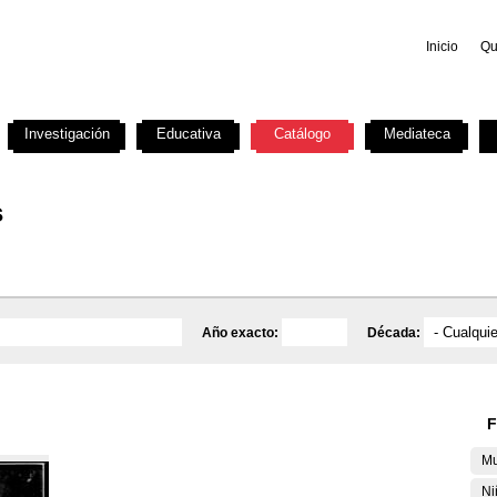
Inicio
Qu
Investigación
Educativa
Catálogo
Mediateca
s
Año exacto:
Década:
F
Mu
Ni