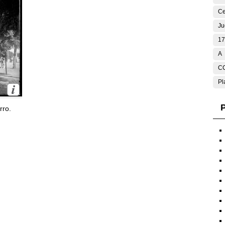
Ce
Ju
17
A
C
Pl
P
rro.