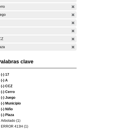
rro
ego
CZ
aza
alabras clave
(-)
17
(-)
A
(-)
CCZ
(-)
Cerro
(-)
Juego
(-)
Municipio
(-)
Niño
(-)
Plaza
Arbolado (1)
ERROR 413H (1)