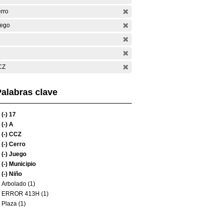
rro
ego
CZ
alabras clave
(-)
17
(-)
A
(-)
CCZ
(-)
Cerro
(-)
Juego
(-)
Municipio
(-)
Niño
Arbolado (1)
ERROR 413H (1)
Plaza (1)