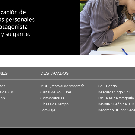
NES
DESTACADOS
nes
MUFF, festival de fotografía
CdF Tienda
as del CdF
Canal de YouTube
Descargar logo CdF
ión
Convocatorias
Escuelas de fotografía
Líneas de tiempo
Revista Sueño de la 
Fotoviaje
Recorrido 3D por Sed
a