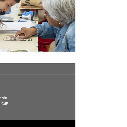
Razón
e CdF