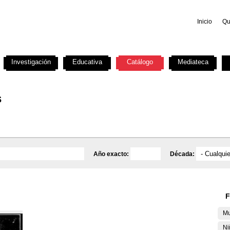
Inicio
Qu
Investigación
Educativa
Catálogo
Mediateca
s
Año exacto:
Década:
F
Mu
Ni