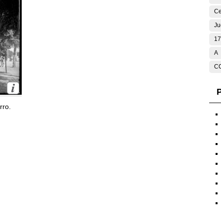
Ce
Ju
17
A
C
P
rro.