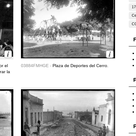
17
Ce
C
F
or el
03884FMHGE -
Plaza de Deportes del Cerro.
rar la
P