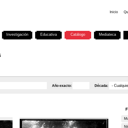
Inicio
Qu
Investigación
Educativa
Catálogo
Mediateca
s
Año exacto:
Década:
F
Mu
Ni