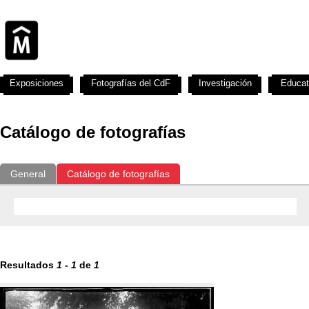
Exposiciones
Fotografías del CdF
Investigación
Educat
Catálogo de fotografías
General
Catálogo de fotografías
Resultados
1
-
1
de
1