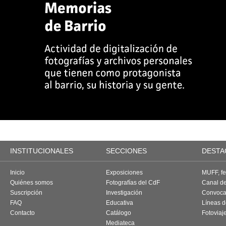
INSTITUCIONALES
SECCIONES
DESTA
Inicio
Exposiciones
MUFF, fes
Quiénes somos
Fotografías del CdF
Canal d
Suscripción
Investigación
Convoca
FAQ
Educativa
Líneas d
Contacto
Catálogo
Fotoviaj
Mediateca