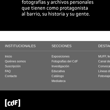
INSTITUCIONALES
SECCIONES
DESTA
Inicio
Exposiciones
MUFF, fes
Quiénes somos
Fotografías del CdF
Canal d
Suscripción
Investigación
Convoca
FAQ
Educativa
Líneas d
Contacto
Catálogo
Fotoviaj
Mediateca