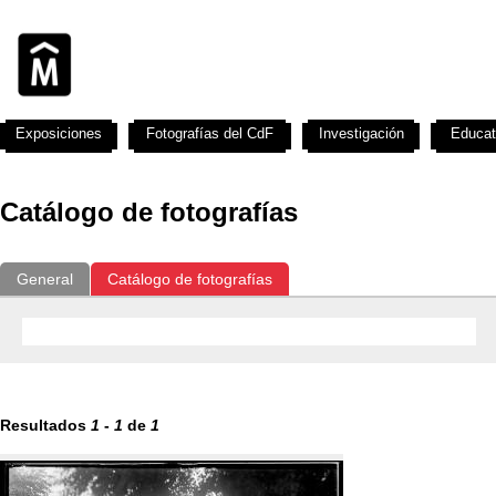
Exposiciones
Fotografías del CdF
Investigación
Educat
Catálogo de fotografías
General
Catálogo de fotografías
Resultados
1
-
1
de
1