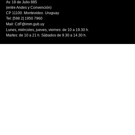
Av. 18 de Julio 885
(entre Andes y Convención)
CP 11100. Montevideo. Uruguay
Tel: [598 2] 1950 7960
Mail:
CdF@imm.gub.uy
Lunes, miércoles, jueves, viernes: de 10 a 19.30 h.
Martes: de 10 a 21 h. Sábados de 9.30 a 14.30 h.