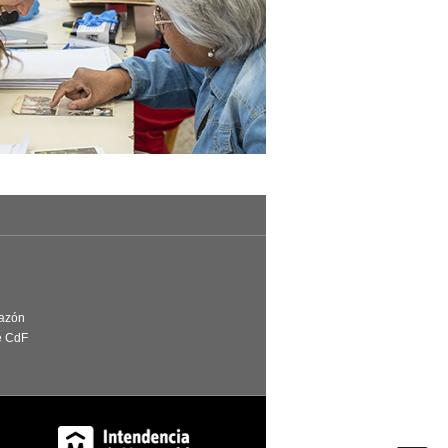
Razón
e CdF