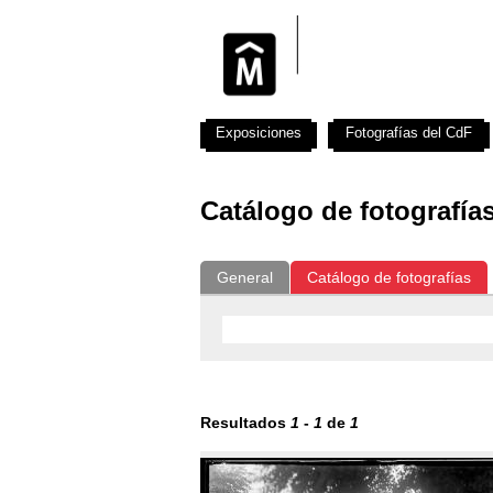
Exposiciones
Fotografías del CdF
Catálogo de fotografía
General
Catálogo de fotografías
Resultados
1
-
1
de
1