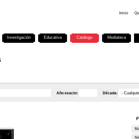
Inicio
Qu
Investigación
Educativa
Catálogo
Mediateca
s
Año exacto:
Década:
F
Mu
Ni