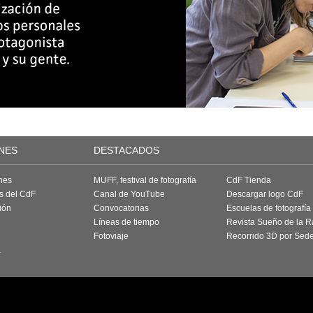
NES
DESTACADOS
nes
MUFF, festival de fotografía
CdF Tienda
as del CdF
Canal de YouTube
Descargar logo CdF
ión
Convocatorias
Escuelas de fotografía
Líneas de tiempo
Revista Sueño de la 
Fotoviaje
Recorrido 3D por Sed
a