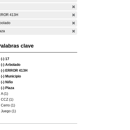
RROR 413H
bolado
aza
alabras clave
(-)
17
(-)
Arbolado
(-)
ERROR 413H
(-)
Municipio
(-)
Niño
(-)
Plaza
A (1)
CCZ (1)
Cerro (1)
Juego (1)