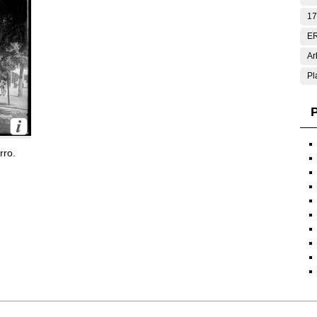
17
E
Ar
Pl
P
rro.