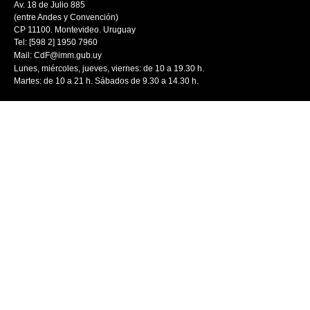
Av. 18 de Julio 885
(entre Andes y Convención)
CP 11100. Montevideo. Uruguay
Tel: [598 2] 1950 7960
Mail:
CdF@imm.gub.uy
Lunes, miércoles, jueves, viernes: de 10 a 19.30 h.
Martes: de 10 a 21 h. Sábados de 9.30 a 14.30 h.