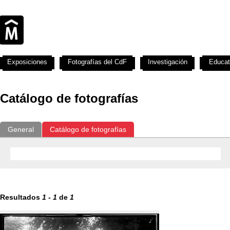
Exposiciones
Fotografías del CdF
Investigación
Educat
Catálogo de fotografías
General
Catálogo de fotografías
Resultados
1
-
1
de
1