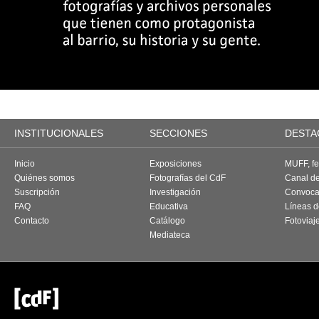
INSTITUCIONALES
SECCIONES
DESTA
Inicio
Exposiciones
MUFF, fes
Quiénes somos
Fotografías del CdF
Canal d
Suscripción
Investigación
Convoca
FAQ
Educativa
Líneas d
Contacto
Catálogo
Fotoviaj
Mediateca