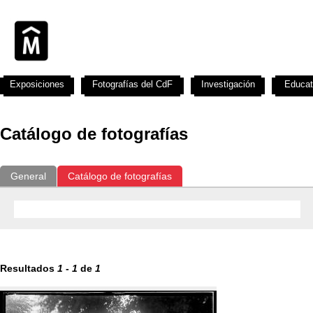
Exposiciones
Fotografías del CdF
Investigación
Educat
Catálogo de fotografías
General
Catálogo de fotografías
Resultados
1
-
1
de
1