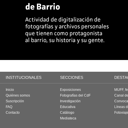
INSTITUCIONALES
SECCIONES
DESTA
Inicio
Exposiciones
MUFF, fes
Quiénes somos
Fotografías del CdF
Canal d
Suscripción
Investigación
Convoca
FAQ
Educativa
Líneas d
Contacto
Catálogo
Fotoviaj
Mediateca