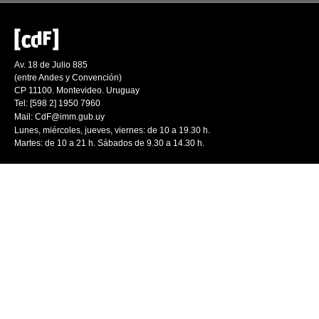
Av. 18 de Julio 885
(entre Andes y Convención)
CP 11100. Montevideo. Uruguay
Tel: [598 2] 1950 7960
Mail:
CdF@imm.gub.uy
Lunes, miércoles, jueves, viernes: de 10 a 19.30 h.
Martes: de 10 a 21 h. Sábados de 9.30 a 14.30 h.