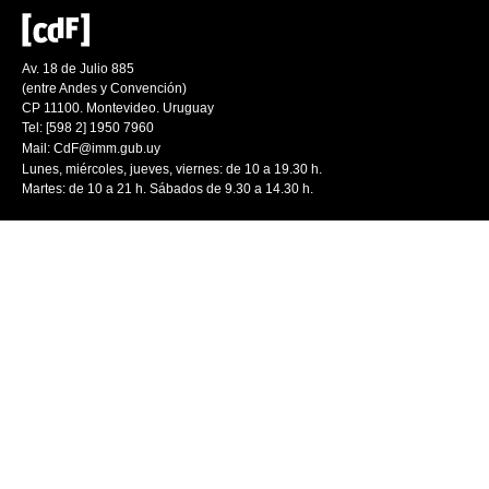
Av. 18 de Julio 885
(entre Andes y Convención)
CP 11100. Montevideo. Uruguay
Tel: [598 2] 1950 7960
Mail:
CdF@imm.gub.uy
Lunes, miércoles, jueves, viernes: de 10 a 19.30 h.
Martes: de 10 a 21 h. Sábados de 9.30 a 14.30 h.