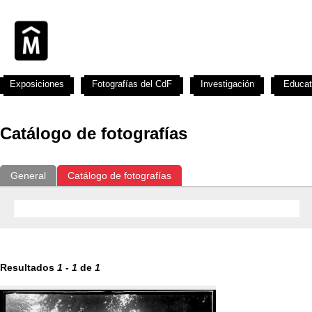
Exposiciones
Fotografías del CdF
Investigación
Educat
Catálogo de fotografías
General
Catálogo de fotografías
Resultados
1
-
1
de
1