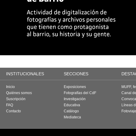
INSTITUCIONALES
SECCIONES
DESTA
Inicio
Exposiciones
MUFF, fes
Quiénes somos
Fotografías del CdF
Canal d
Suscripción
Investigación
Convoca
FAQ
Educativa
Líneas d
Contacto
Catálogo
Fotoviaj
Mediateca