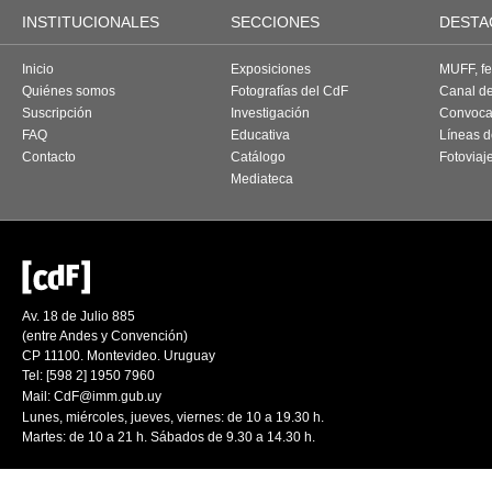
INSTITUCIONALES
SECCIONES
DESTA
Inicio
Exposiciones
MUFF, fes
Quiénes somos
Fotografías del CdF
Canal d
Suscripción
Investigación
Convoca
FAQ
Educativa
Líneas d
Contacto
Catálogo
Fotoviaj
Mediateca
Av. 18 de Julio 885
(entre Andes y Convención)
CP 11100. Montevideo. Uruguay
Tel: [598 2] 1950 7960
Mail:
CdF@imm.gub.uy
Lunes, miércoles, jueves, viernes: de 10 a 19.30 h.
Martes: de 10 a 21 h. Sábados de 9.30 a 14.30 h.