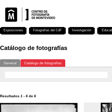
Exposiciones
Fotografías del CdF
Investigación
Educat
Catálogo de fotografías
General
Catálogo de fotografías
Resultados
1
-
6
de
6