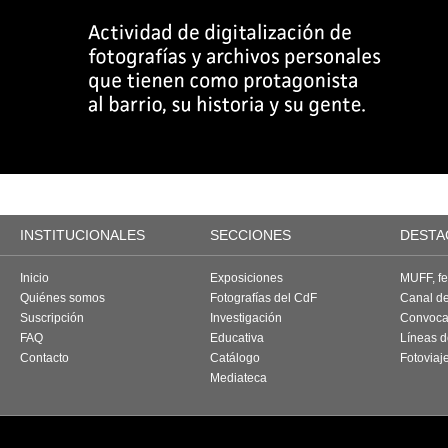
INSTITUCIONALES
SECCIONES
DESTA
Inicio
Exposiciones
MUFF, fes
Quiénes somos
Fotografías del CdF
Canal d
Suscripción
Investigación
Convoca
FAQ
Educativa
Líneas d
Contacto
Catálogo
Fotoviaj
Mediateca