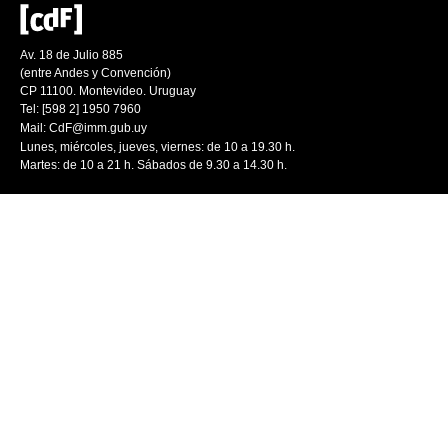
Av. 18 de Julio 885
(entre Andes y Convención)
CP 11100. Montevideo. Uruguay
Tel: [598 2] 1950 7960
Mail:
CdF@imm.gub.uy
Lunes, miércoles, jueves, viernes: de 10 a 19.30 h.
Martes: de 10 a 21 h. Sábados de 9.30 a 14.30 h.