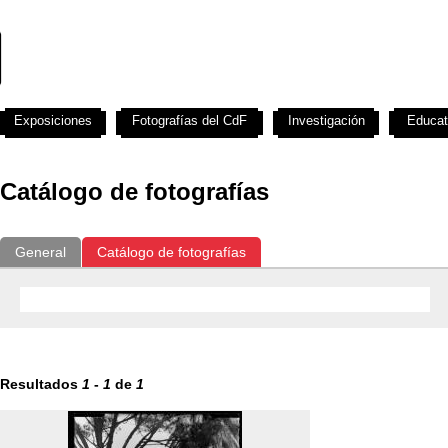
Exposiciones
Fotografías del CdF
Investigación
Educat
Catálogo de fotografías
General
Catálogo de fotografías
Resultados
1
-
1
de
1