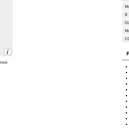
Mo
B
01
Mo
C
P
icio