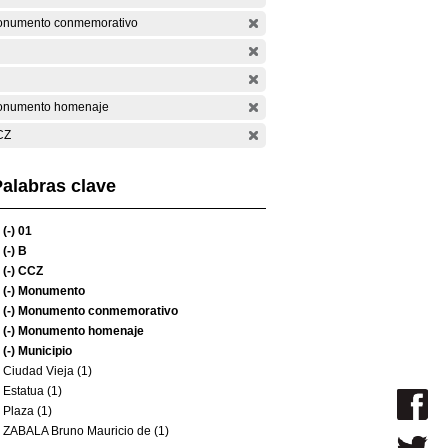
numento conmemorativo
numento homenaje
CZ
alabras clave
(-)
01
(-)
B
(-)
CCZ
(-)
Monumento
(-)
Monumento conmemorativo
(-)
Monumento homenaje
(-)
Municipio
Ciudad Vieja (1)
Estatua (1)
Plaza (1)
ZABALA Bruno Mauricio de (1)