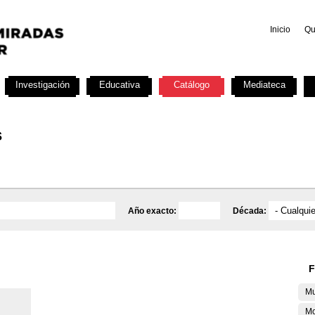
Inicio
Qu
Investigación
Educativa
Catálogo
Mediateca
s
Año exacto:
Década:
F
Mu
M