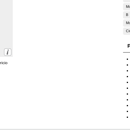
Mo
B
Mo
Ci
P
icio