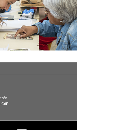
Razón
e CdF