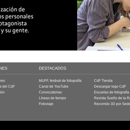
NES
DESTACADOS
nes
MUFF, festival de fotografía
CdF Tienda
as del CdF
Canal de YouTube
Descargar logo CdF
ión
Convocatorias
Escuelas de fotografía
Líneas de tiempo
Revista Sueño de la 
Fotoviaje
Recorrido 3D por Sed
a