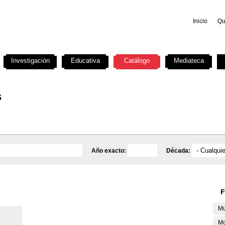
Inicio
Qu
Investigación
Educativa
Catálogo
Mediateca
s
Año exacto:
Década:
F
Mu
M