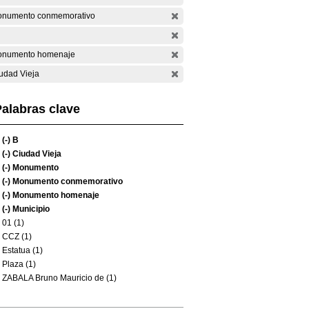
numento conmemorativo
numento homenaje
udad Vieja
alabras clave
(-)
B
(-)
Ciudad Vieja
(-)
Monumento
(-)
Monumento conmemorativo
(-)
Monumento homenaje
(-)
Municipio
01 (1)
CCZ (1)
Estatua (1)
Plaza (1)
ZABALA Bruno Mauricio de (1)