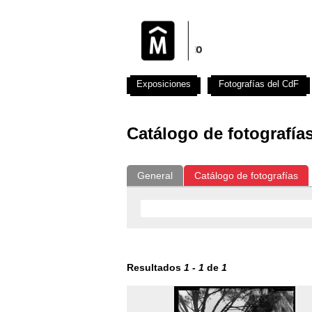
Exposiciones
Fotografías del CdF
Catálogo de fotografía
General
Catálogo de fotografías
Resultados
1
-
1
de
1