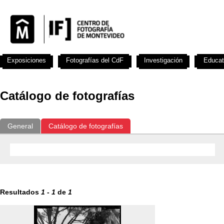
Exposiciones
Fotografías del CdF
Investigación
Educat
Catálogo de fotografías
General
Catálogo de fotografías
Resultados
1
-
1
de
1