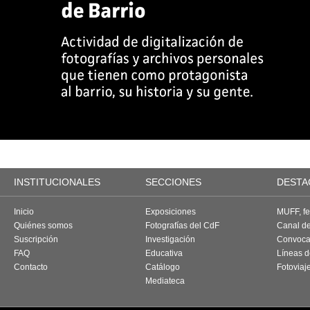
INSTITUCIONALES
SECCIONES
DESTA
Inicio
Exposiciones
MUFF, fes
Quiénes somos
Fotografías del CdF
Canal d
Suscripción
Investigación
Convoca
FAQ
Educativa
Líneas d
Contacto
Catálogo
Fotoviaj
Mediateca