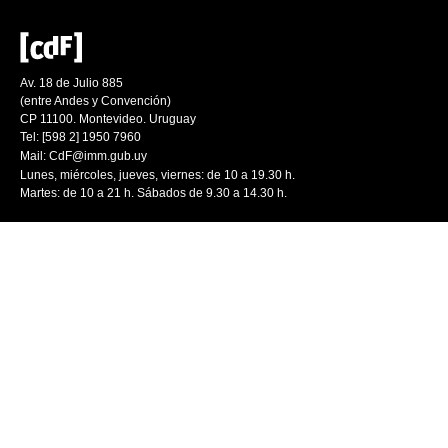
Av. 18 de Julio 885
(entre Andes y Convención)
CP 11100. Montevideo. Uruguay
Tel: [598 2] 1950 7960
Mail:
CdF@imm.gub.uy
Lunes, miércoles, jueves, viernes: de 10 a 19.30 h.
Martes: de 10 a 21 h. Sábados de 9.30 a 14.30 h.