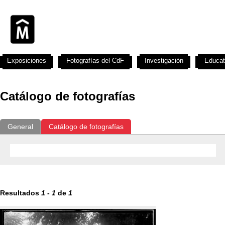
Exposiciones
Fotografías del CdF
Investigación
Educat
Catálogo de fotografías
General
Catálogo de fotografías
Resultados
1
-
1
de
1