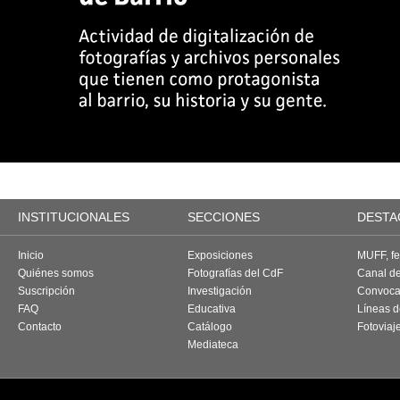
INSTITUCIONALES
SECCIONES
DESTA
Inicio
Exposiciones
MUFF, fes
Quiénes somos
Fotografías del CdF
Canal d
Suscripción
Investigación
Convoca
FAQ
Educativa
Líneas d
Contacto
Catálogo
Fotoviaj
Mediateca