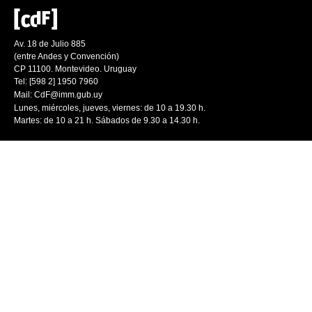
Av. 18 de Julio 885
(entre Andes y Convención)
CP 11100. Montevideo. Uruguay
Tel: [598 2] 1950 7960
Mail:
CdF@imm.gub.uy
Lunes, miércoles, jueves, viernes: de 10 a 19.30 h.
Martes: de 10 a 21 h. Sábados de 9.30 a 14.30 h.