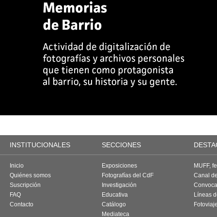
INSTITUCIONALES
SECCIONES
DESTA
Inicio
Exposiciones
MUFF, fes
Quiénes somos
Fotografías del CdF
Canal d
Suscripción
Investigación
Convoca
FAQ
Educativa
Líneas d
Contacto
Catálogo
Fotoviaj
Mediateca