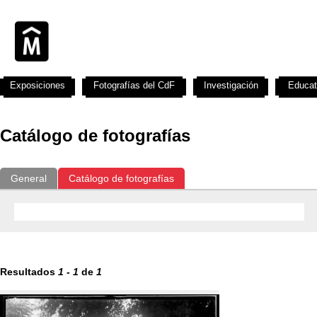
Exposiciones
Fotografías del CdF
Investigación
Educat
Catálogo de fotografías
General
Catálogo de fotografías
Resultados
1
-
1
de
1