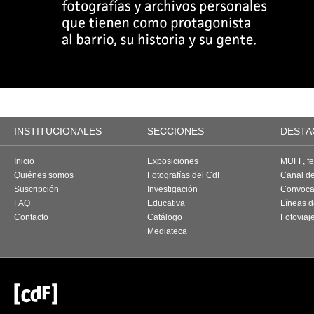
INSTITUCIONALES
SECCIONES
DESTA
Inicio
Exposiciones
MUFF, fes
Quiénes somos
Fotografías del CdF
Canal d
Suscripción
Investigación
Convoca
FAQ
Educativa
Líneas d
Contacto
Catálogo
Fotoviaj
Mediateca