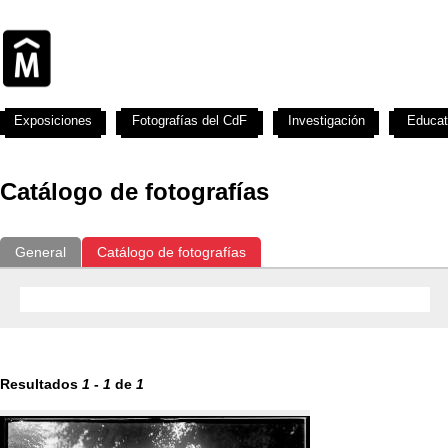
Exposiciones
Fotografías del CdF
Investigación
Educat
Catálogo de fotografías
General
Catálogo de fotografías
Resultados
1
-
1
de
1