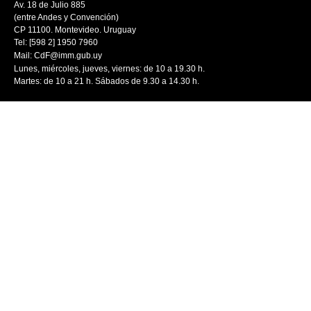
Av. 18 de Julio 885
(entre Andes y Convención)
CP 11100. Montevideo. Uruguay
Tel: [598 2] 1950 7960
Mail:
CdF@imm.gub.uy
Lunes, miércoles, jueves, viernes: de 10 a 19.30 h.
Martes: de 10 a 21 h. Sábados de 9.30 a 14.30 h.