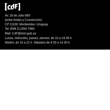
Av. 18 de Julio 885
(entre Andes y Convención)
CP 11100. Montevideo. Uruguay
Tel: [598 2] 1950 7960
Mail:
CdF@imm.gub.uy
Lunes, miércoles, jueves, viernes: de 10 a 19.30 h.
Martes: de 10 a 21 h. Sábados de 9.30 a 14.30 h.