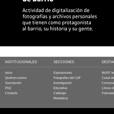
INSTITUCIONALES
SECCIONES
DESTA
Inicio
Exposiciones
MUFF, fes
Quiénes somos
Fotografías del CdF
Canal d
Suscripción
Investigación
Convoca
FAQ
Educativa
Líneas d
Contacto
Catálogo
Fotoviaj
Mediateca