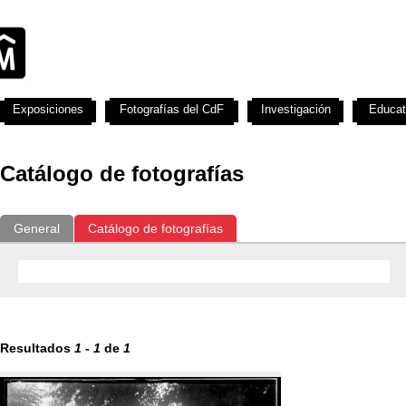
Exposiciones
Fotografías del CdF
Investigación
Educat
Catálogo de fotografías
General
Catálogo de fotografías
Resultados
1
-
1
de
1