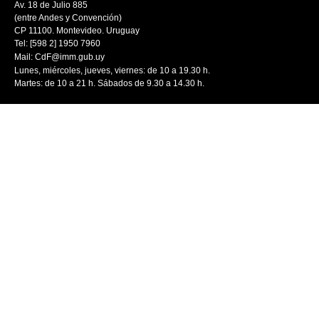
Av. 18 de Julio 885
(entre Andes y Convención)
CP 11100. Montevideo. Uruguay
Tel: [598 2] 1950 7960
Mail:
CdF@imm.gub.uy
Lunes, miércoles, jueves, viernes: de 10 a 19.30 h.
Martes: de 10 a 21 h. Sábados de 9.30 a 14.30 h.