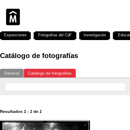
Exposiciones
Fotografías del CdF
Investigación
Educat
Catálogo de fotografías
General
Catálogo de fotografías
Resultados
1
-
1
de
1