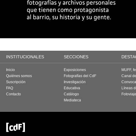
INSTITUCIONALES
SECCIONES
DESTA
Inicio
Exposiciones
MUFF, fes
Quiénes somos
Fotografías del CdF
Canal d
Suscripción
Investigación
Convoca
FAQ
Educativa
Líneas d
Contacto
Catálogo
Fotoviaj
Mediateca