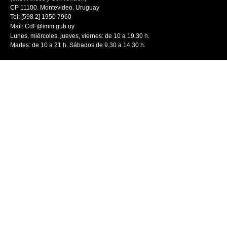
CP 11100. Montevideo. Uruguay
Tel: [598 2] 1950 7960
Mail:
CdF@imm.gub.uy
Lunes, miércoles, jueves, viernes: de 10 a 19.30 h.
Martes: de 10 a 21 h. Sábados de 9.30 a 14.30 h.