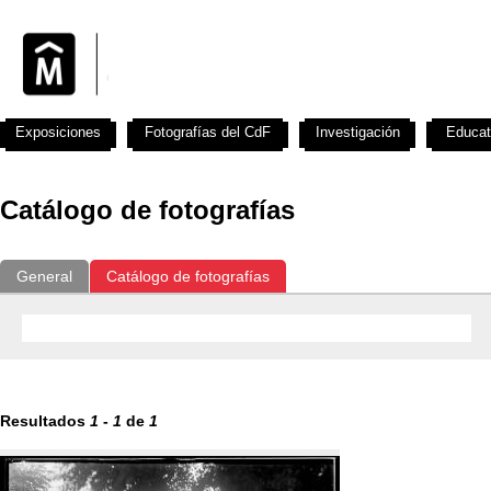
Exposiciones
Fotografías del CdF
Investigación
Educat
Catálogo de fotografías
General
Catálogo de fotografías
Resultados
1
-
1
de
1