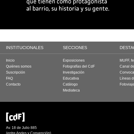
INSTITUCIONALES
SECCIONES
DESTA
Inicio
Exposiciones
MUFF, fes
Quiénes somos
Fotografías del CdF
Canal d
Suscripción
Investigación
Convoca
FAQ
Educativa
Líneas d
Contacto
Catálogo
Fotoviaj
Mediateca
Av. 18 de Julio 885
(entre Andes y Convención)