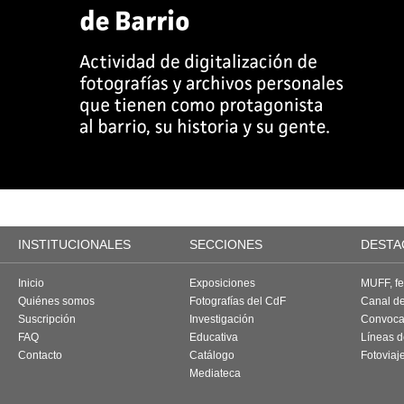
INSTITUCIONALES
SECCIONES
DESTA
Inicio
Exposiciones
MUFF, fes
Quiénes somos
Fotografías del CdF
Canal d
Suscripción
Investigación
Convoca
FAQ
Educativa
Líneas d
Contacto
Catálogo
Fotoviaj
Mediateca