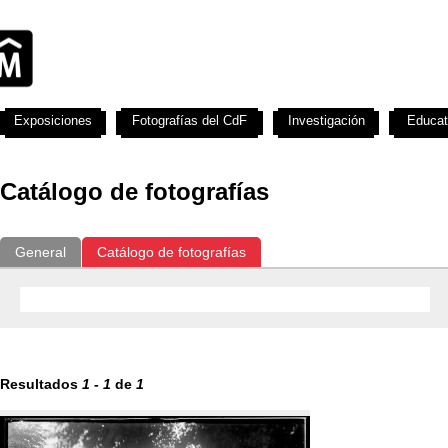
Exposiciones
Fotografías del CdF
Investigación
Educat
Catálogo de fotografías
General
Catálogo de fotografías
Resultados
1
-
1
de
1