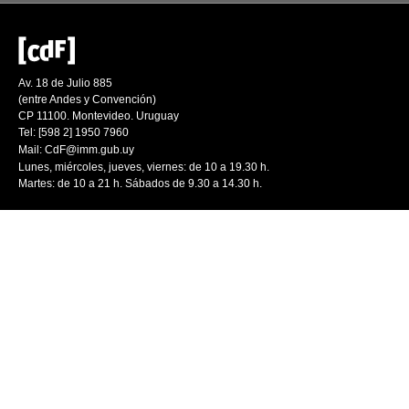
Av. 18 de Julio 885
(entre Andes y Convención)
CP 11100. Montevideo. Uruguay
Tel: [598 2] 1950 7960
Mail:
CdF@imm.gub.uy
Lunes, miércoles, jueves, viernes: de 10 a 19.30 h.
Martes: de 10 a 21 h. Sábados de 9.30 a 14.30 h.