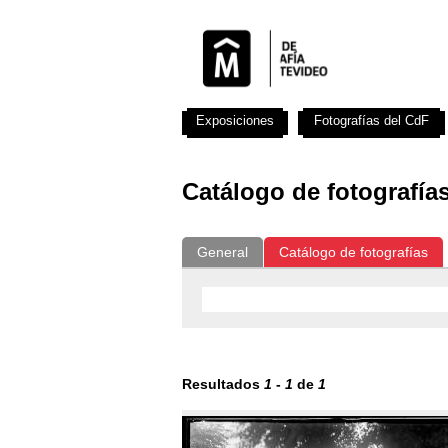
Exposiciones
Fotografías del CdF
Catálogo de fotografía
General
Catálogo de fotografías
Resultados
1
-
1
de
1