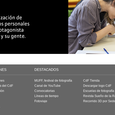
NES
DESTACADOS
nes
MUFF, festival de fotografía
CdF Tienda
as del CdF
Canal de YouTube
Descargar logo CdF
ión
Convocatorias
Escuelas de fotografía
Líneas de tiempo
Revista Sueño de la 
Fotoviaje
Recorrido 3D por Sed
a