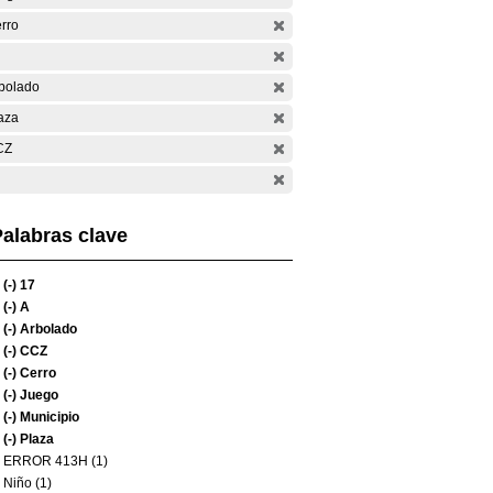
rro
bolado
aza
CZ
alabras clave
(-)
17
(-)
A
(-)
Arbolado
(-)
CCZ
(-)
Cerro
(-)
Juego
(-)
Municipio
(-)
Plaza
ERROR 413H (1)
Niño (1)