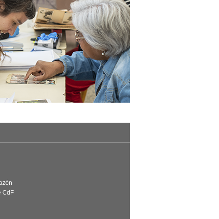
Razón
e CdF