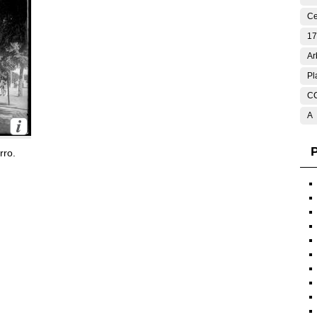
Ce
17
Ar
Pl
C
A
P
rro.