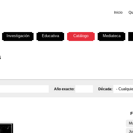
Inicio
Qu
Investigación
Educativa
Catálogo
Mediateca
s
Año exacto:
Década:
F
Mu
Ju