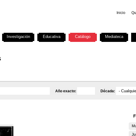
Inicio
Qu
Investigación
Educativa
Catálogo
Mediateca
s
Año exacto:
Década:
F
Mu
Ju