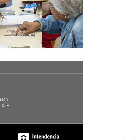
Razón
e CdF