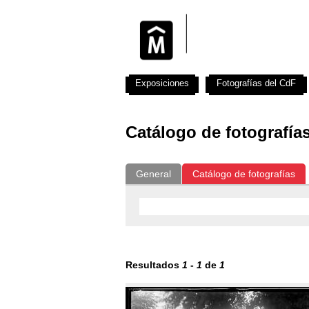
Exposiciones
Fotografías del CdF
Catálogo de fotografía
General
Catálogo de fotografías
Resultados
1
-
1
de
1