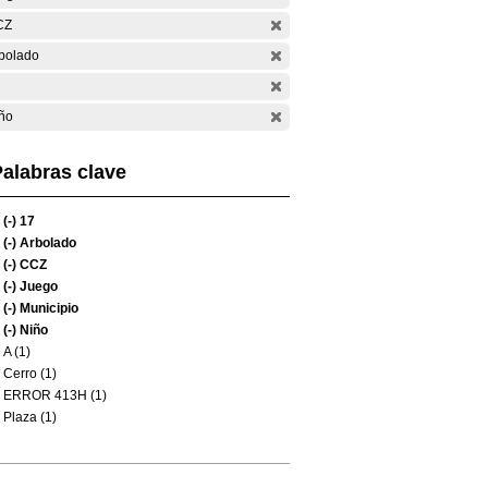
CZ
bolado
ño
alabras clave
(-)
17
(-)
Arbolado
(-)
CCZ
(-)
Juego
(-)
Municipio
(-)
Niño
A (1)
Cerro (1)
ERROR 413H (1)
Plaza (1)