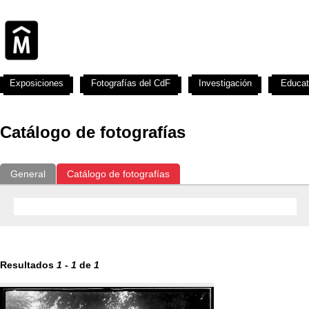
Exposiciones
Fotografías del CdF
Investigación
Educat
Catálogo de fotografías
General
Catálogo de fotografías
Resultados
1
-
1
de
1