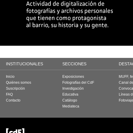
INSTITUCIONALES
SECCIONES
DESTA
Inicio
Exposiciones
MUFF, fes
Quiénes somos
Fotografías del CdF
Canal d
Suscripción
Investigación
Convoca
FAQ
Educativa
Líneas d
Contacto
Catálogo
Fotoviaj
Mediateca