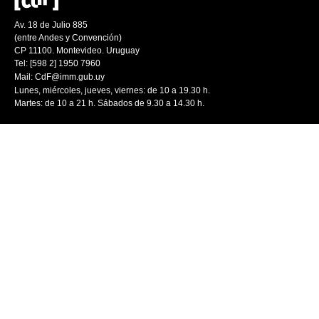
Av. 18 de Julio 885
(entre Andes y Convención)
CP 11100. Montevideo. Uruguay
Tel: [598 2] 1950 7960
Mail:
CdF@imm.gub.uy
Lunes, miércoles, jueves, viernes: de 10 a 19.30 h.
Martes: de 10 a 21 h. Sábados de 9.30 a 14.30 h.