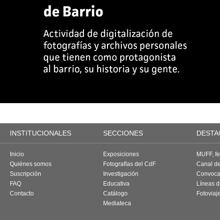
INSTITUCIONALES
SECCIONES
DESTA
Inicio
Exposiciones
MUFF, fes
Quiénes somos
Fotografías del CdF
Canal d
Suscripción
Investigación
Convoca
FAQ
Educativa
Líneas d
Contacto
Catálogo
Fotoviaj
Mediateca