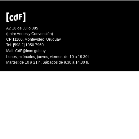
Av. 18 de Julio 885
(entre Andes y Convención)
CP 11100. Montevideo. Uruguay
Tel: [598 2] 1950 7960
Mail:
CdF@imm.gub.uy
Lunes, miércoles, jueves, viernes: de 10 a 19.30 h.
Martes: de 10 a 21 h. Sábados de 9.30 a 14.30 h.