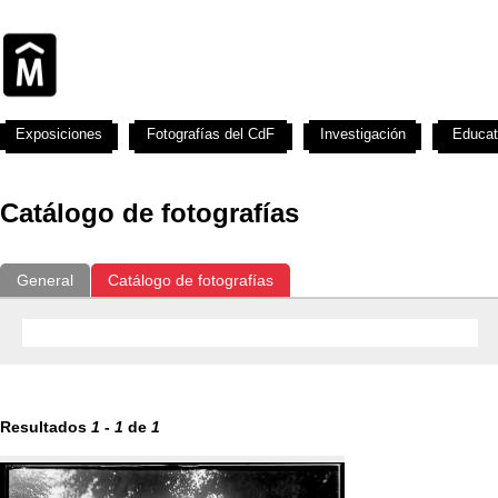
Exposiciones
Fotografías del CdF
Investigación
Educat
Catálogo de fotografías
General
Catálogo de fotografías
Resultados
1
-
1
de
1