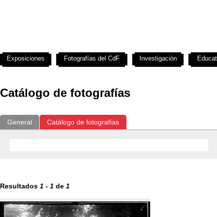
Exposiciones
Fotografías del CdF
Investigación
Educat
Catálogo de fotografías
General
Catálogo de fotografías
Resultados
1
-
1
de
1