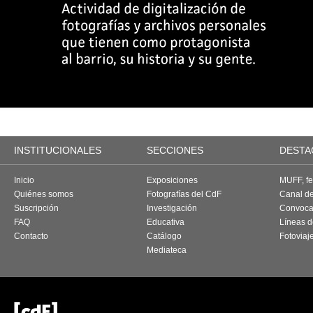
INSTITUCIONALES
SECCIONES
DESTA
Inicio
Exposiciones
MUFF, fes
Quiénes somos
Fotografías del CdF
Canal d
Suscripción
Investigación
Convoca
FAQ
Educativa
Líneas d
Contacto
Catálogo
Fotoviaj
Mediateca