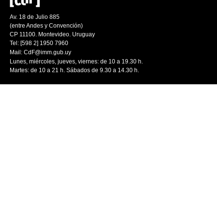
Av. 18 de Julio 885
(entre Andes y Convención)
CP 11100. Montevideo. Uruguay
Tel: [598 2] 1950 7960
Mail:
CdF@imm.gub.uy
Lunes, miércoles, jueves, viernes: de 10 a 19.30 h.
Martes: de 10 a 21 h. Sábados de 9.30 a 14.30 h.