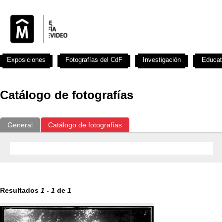
Exposiciones
Fotografías del CdF
Investigación
Educat
Catálogo de fotografías
General
Catálogo de fotografías
Resultados
1
-
1
de
1