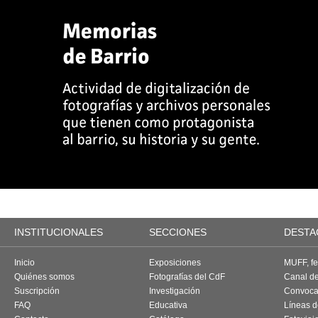
INSTITUCIONALES
SECCIONES
DESTA
Inicio
Exposiciones
MUFF, fes
Quiénes somos
Fotografías del CdF
Canal d
Suscripción
Investigación
Convoca
FAQ
Educativa
Líneas d