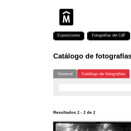
Exposiciones
Fotografías del CdF
Catálogo de fotografía
General
Catálogo de fotografías
Resultados
1
-
1
de
1