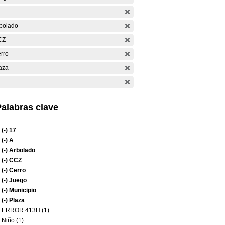
bolado
CZ
rro
aza
alabras clave
(-)
17
(-)
A
(-)
Arbolado
(-)
CCZ
(-)
Cerro
(-)
Juego
(-)
Municipio
(-)
Plaza
ERROR 413H (1)
Niño (1)