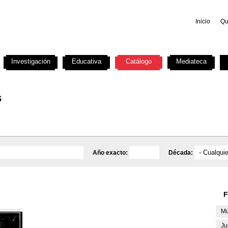
Inicio
Qu
Investigación
Educativa
Catálogo
Mediateca
s
Año exacto:
Década:
F
Mu
Ju