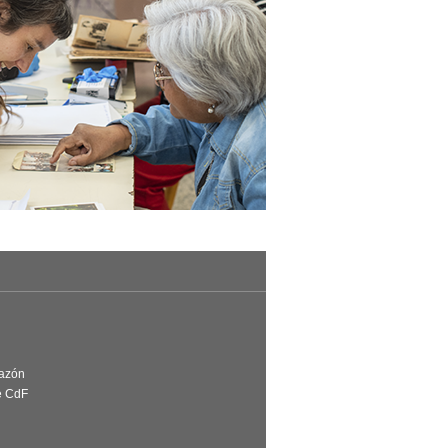
Razón
e CdF