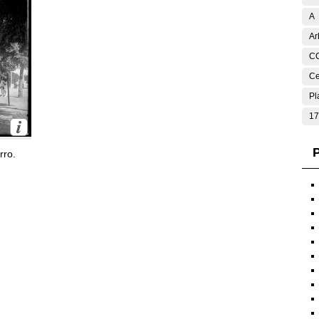
A
Ar
C
Ce
Pl
17
P
rro.