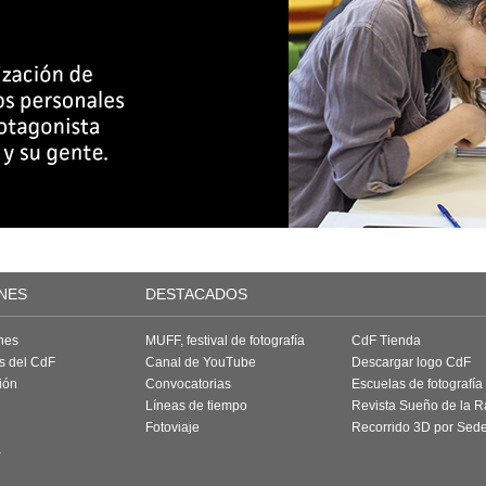
NES
DESTACADOS
nes
MUFF, festival de fotografía
CdF Tienda
as del CdF
Canal de YouTube
Descargar logo CdF
ión
Convocatorias
Escuelas de fotografía
Líneas de tiempo
Revista Sueño de la 
Fotoviaje
Recorrido 3D por Sed
a