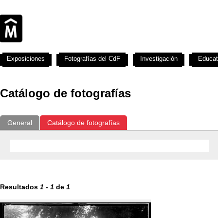
Exposiciones
Fotografías del CdF
Investigación
Educat
Catálogo de fotografías
General
Catálogo de fotografías
Resultados
1
-
1
de
1