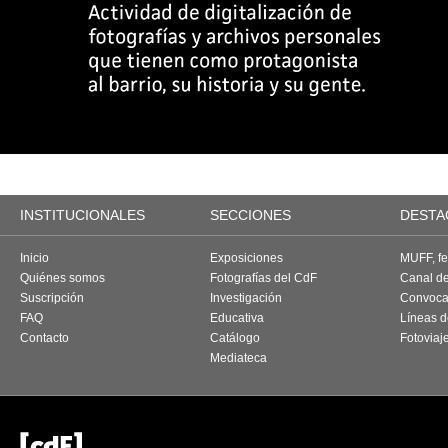
INSTITUCIONALES
SECCIONES
DESTA
Inicio
Exposiciones
MUFF, fes
Quiénes somos
Fotografías del CdF
Canal d
Suscripción
Investigación
Convoca
FAQ
Educativa
Líneas d
Contacto
Catálogo
Fotoviaj
Mediateca