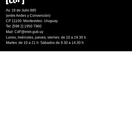
Av. 18 de Julio 885
(entre Andes y Convención)
CP 11100. Montevideo. Uruguay
Tel: [598 2] 1950 7960
Mail:
CdF@imm.gub.uy
Lunes, miércoles, jueves, viernes: de 10 a 19.30 h.
Martes: de 10 a 21 h. Sábados de 9.30 a 14.30 h.