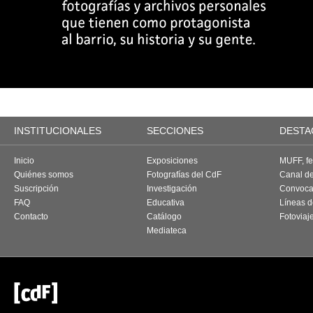
INSTITUCIONALES
SECCIONES
DESTA
Inicio
Exposiciones
MUFF, fes
Quiénes somos
Fotografías del CdF
Canal d
Suscripción
Investigación
Convoca
FAQ
Educativa
Líneas d
Contacto
Catálogo
Fotoviaj
Mediateca