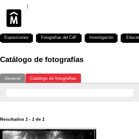
Exposiciones
Fotografías del CdF
Investigación
Educat
Catálogo de fotografías
General
Catálogo de fotografías
Resultados
1
-
1
de
1