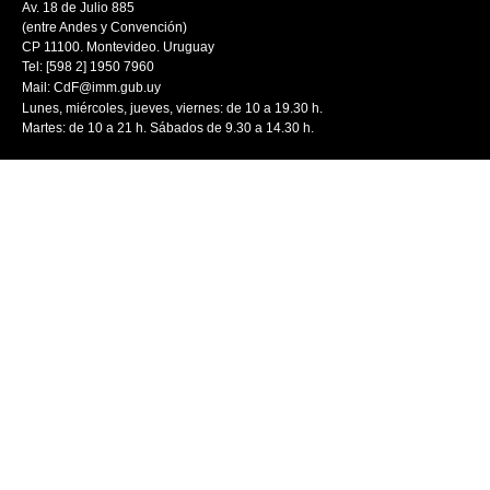
Av. 18 de Julio 885
(entre Andes y Convención)
CP 11100. Montevideo. Uruguay
Tel: [598 2] 1950 7960
Mail:
CdF@imm.gub.uy
Lunes, miércoles, jueves, viernes: de 10 a 19.30 h.
Martes: de 10 a 21 h. Sábados de 9.30 a 14.30 h.