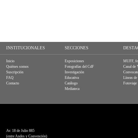
INSTITUCIONALES
SECCIONES
DESTA
Inicio
Exposiciones
MUFF, fes
Quiénes somos
Fotografías del CdF
Canal de
Suscripción
Investigación
Convocato
FAQ
Educativa
Líneas de
Contacto
Catálogo
Fotoviaje
Mediateca
Av. 18 de Julio 885
(entre Andes y Convención)