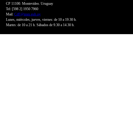
CP 11100. Montevideo. Uruguay
Tel: [598 2] 1950 7960
Mail:
CdF@imm.gub.uy
Lunes, miércoles, jueves, viernes: de 10 a 19.30 h.
Martes: de 10 a 21 h. Sábados de 9.30 a 14.30 h.