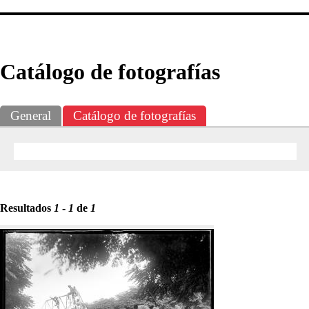
Exposiciones
Fotografías del CdF
Investigación
Educat
Catálogo de fotografías
General
Catálogo de fotografías
Resultados
1
-
1
de
1