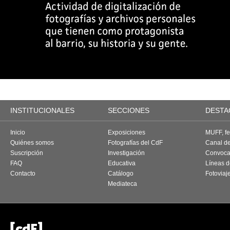
INSTITUCIONALES
SECCIONES
DESTA
Inicio
Exposiciones
MUFF, fes
Quiénes somos
Fotografías del CdF
Canal d
Suscripción
Investigación
Convoca
FAQ
Educativa
Líneas d
Contacto
Catálogo
Fotoviaj
Mediateca