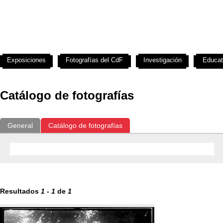
Exposiciones
Fotografías del CdF
Investigación
Educat
Catálogo de fotografías
General
Catálogo de fotografías
Resultados
1
-
1
de
1