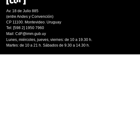
Av. 18 de Julio 885
(entre Andes y Convención)
CP 11100. Montevideo. Uruguay
Tel: [598 2] 1950 7960
Mail:
CdF@imm.gub.uy
Lunes, miércoles, jueves, viernes: de 10 a 19.30 h.
Martes: de 10 a 21 h. Sábados de 9.30 a 14.30 h.