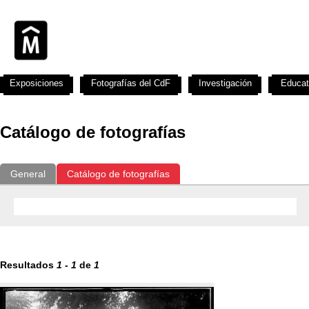
Exposiciones
Fotografías del CdF
Investigación
Educat
Catálogo de fotografías
General
Catálogo de fotografías
Resultados
1
-
1
de
1