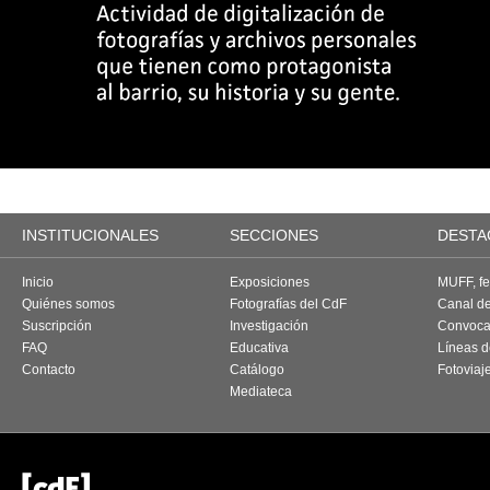
INSTITUCIONALES
SECCIONES
DESTA
Inicio
Exposiciones
MUFF, fes
Quiénes somos
Fotografías del CdF
Canal d
Suscripción
Investigación
Convoca
FAQ
Educativa
Líneas d
Contacto
Catálogo
Fotoviaj
Mediateca