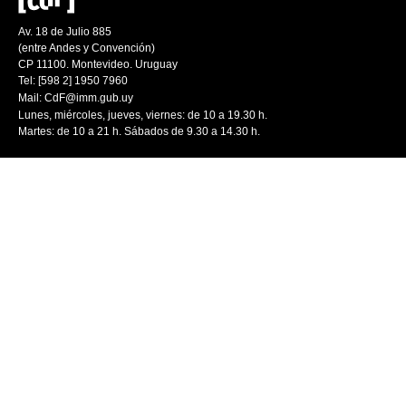
Av. 18 de Julio 885
(entre Andes y Convención)
CP 11100. Montevideo. Uruguay
Tel: [598 2] 1950 7960
Mail:
CdF@imm.gub.uy
Lunes, miércoles, jueves, viernes: de 10 a 19.30 h.
Martes: de 10 a 21 h. Sábados de 9.30 a 14.30 h.