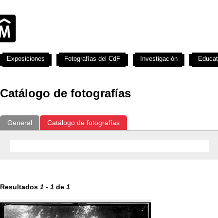
Exposiciones
Fotografías del CdF
Investigación
Educat
Catálogo de fotografías
General
Catálogo de fotografías
Resultados
1
-
1
de
1