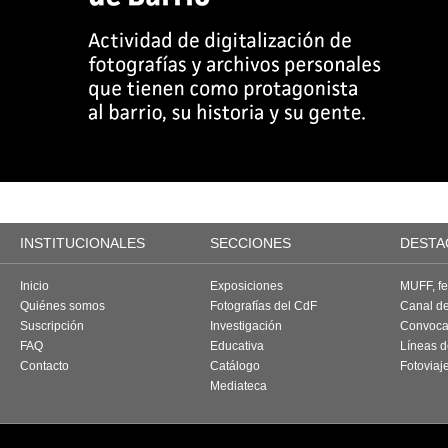
INSTITUCIONALES
SECCIONES
DESTA
Inicio
Exposiciones
MUFF, fes
Quiénes somos
Fotografías del CdF
Canal d
Suscripción
Investigación
Convoca
FAQ
Educativa
Líneas d
Contacto
Catálogo
Fotoviaj
Mediateca