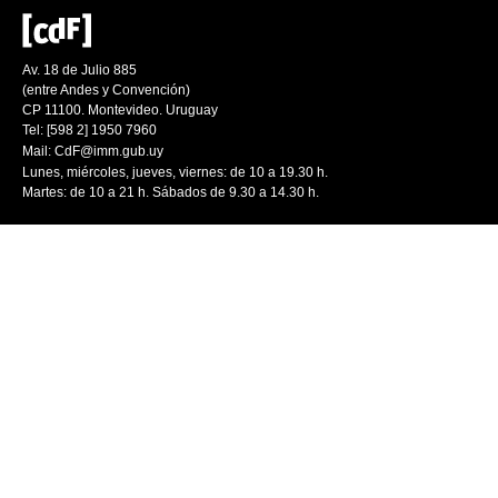
Av. 18 de Julio 885
(entre Andes y Convención)
CP 11100. Montevideo. Uruguay
Tel: [598 2] 1950 7960
Mail:
CdF@imm.gub.uy
Lunes, miércoles, jueves, viernes: de 10 a 19.30 h.
Martes: de 10 a 21 h. Sábados de 9.30 a 14.30 h.