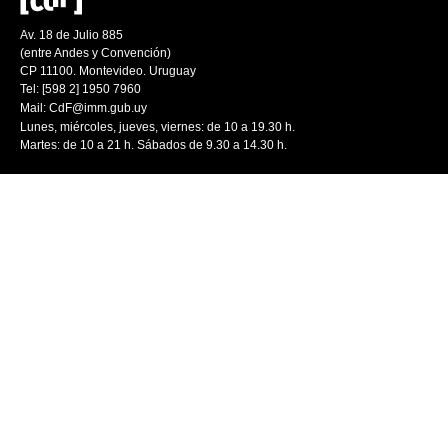
Av. 18 de Julio 885
(entre Andes y Convención)
CP 11100. Montevideo. Uruguay
Tel: [598 2] 1950 7960
Mail:
CdF@imm.gub.uy
Lunes, miércoles, jueves, viernes: de 10 a 19.30 h.
Martes: de 10 a 21 h. Sábados de 9.30 a 14.30 h.