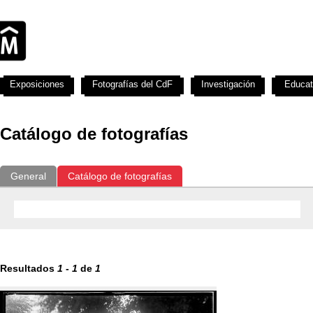
Exposiciones
Fotografías del CdF
Investigación
Educat
Catálogo de fotografías
General
Catálogo de fotografías
Resultados
1
-
1
de
1