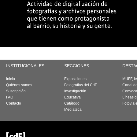
INSTITUCIONALES
SECCIONES
DESTA
Inicio
Exposiciones
MUFF, fes
Quiénes somos
Fotografías del CdF
Canal d
Suscripción
Investigación
Convoca
FAQ
Educativa
Líneas d
Contacto
Catálogo
Fotoviaj
Mediateca